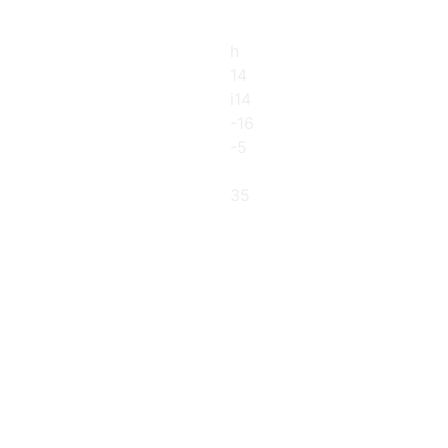
h
14
i14
-16
-5
35