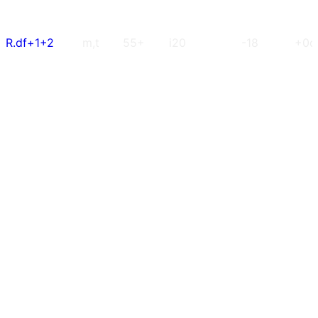
R.df+1+2
m,t
55+
i20
-18
+0d