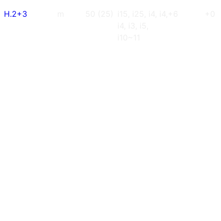
H.2+3
m
50 (25)
i15, i25, i4, i4,
+6
+0 
i4, i3, i5,
i10~11