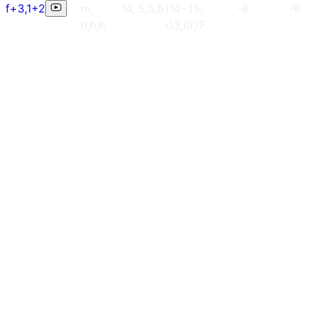
f+3,1+2
m,
14, 5,5,5
i14~15,
-8
-6
h,h,h
i13,i9,i7