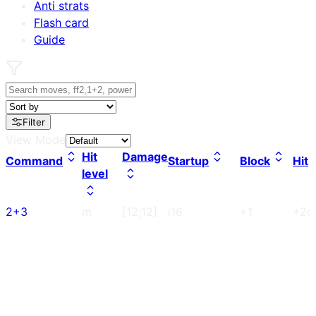
Anti strats
Flash card
Guide
Filter
View Mode
Hit
Damage
Command
Startup
Block
Hit
level
2+3
m
[12;12]
i16
+1
+2c