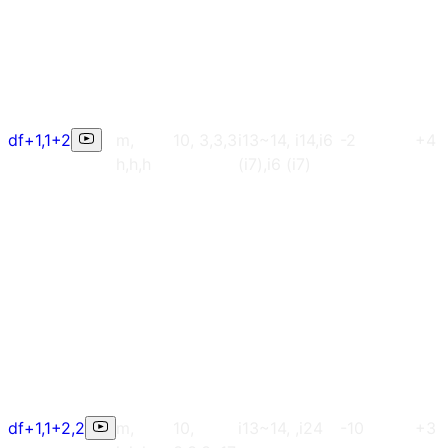
df+1,1+2
m,
10, 3,3,3
i13~14, i14,i6
-2
+4
h,h,h
(i7),i6 (i7)
df+1,1+2,2
m,
10,
i13~14, ,i24
-10
+3