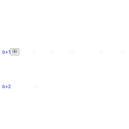
b+1
h
17
i13
-6
+5
b+2
sp