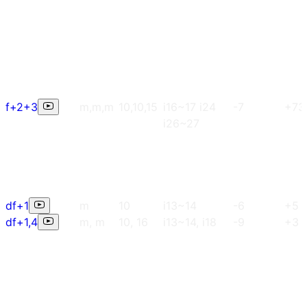
f+2+3
m,m,m
10,10,15
i16~17 i24
-7
+73
i26~27
df+1
m
10
i13~14
-6
+5
df+1,4
m, m
10, 16
i13~14, i18
-9
+3