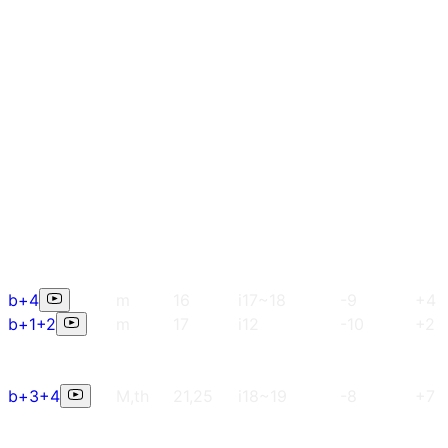
b+4
m
16
i17~18
-9
+4
b+1+2
m
17
i12
-10
+2
b+3+4
M,th
21,25
i18~19
-8
+7