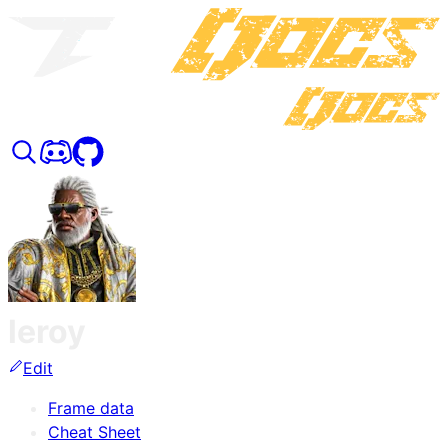
leroy
Edit
Frame data
Cheat Sheet