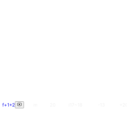
f+1+2
m
20
i17~18
-13
+20