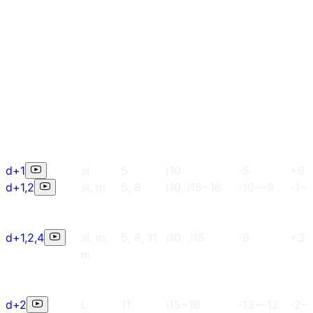
d+1
sl
5
i10
-5
+6
d+1,2
sl, m
5, 8
i10, i15~16
-10~-9
-1~
d+1,2,4
sl, m,
5, 8, 11
i10, ,i15
-9
+3
m
d+2
L
11
i15~16
-13~-12
-2~-